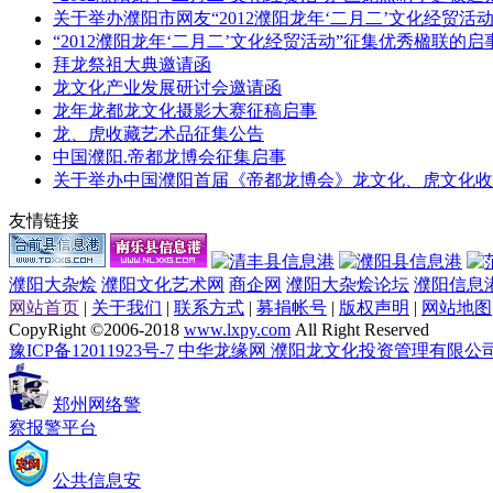
关于举办濮阳市网友“2012濮阳龙年‘二月二’文化经贸活
“2012濮阳龙年‘二月二’文化经贸活动”征集优秀楹联的启
拜龙祭祖大典邀请函
龙文化产业发展研讨会邀请函
龙年龙都龙文化摄影大赛征稿启事
龙、虎收藏艺术品征集公告
中国濮阳.帝都龙博会征集启事
关于举办中国濮阳首届《帝都龙博会》龙文化、虎文化收
友情链接
濮阳大杂烩
濮阳文化艺术网
商企网
濮阳大杂烩论坛
濮阳信息
网站首页
|
关于我们
|
联系方式
|
募捐帐号
|
版权声明
|
网站地图
CopyRight ©2006-2018
www.lxpy.com
All Right Reserved
豫ICP备12011923号-7
中华龙缘网 濮阳龙文化投资管理有限公
郑州网络警
察报警平台
公共信息安