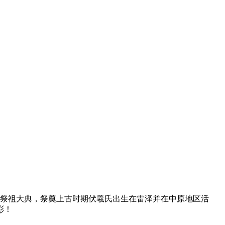
龙祭祖大典，祭奠上古时期伏羲氏出生在雷泽并在中原地区活
彩！