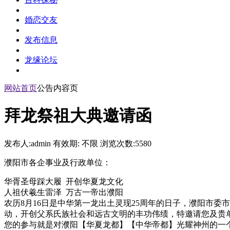
婚恋交友
发布信息
龙缘论坛
网站首页
公告内容页
拜龙祭祖大典邀请函
发布人:admin 有效期: 不限 浏览次数:5580
濮阳市各企事业及行政单位：
华胥圣母踩大履 开创华夏龙文化
人祖伏羲生雷泽 万古一帝出濮阳
农历8月16日是中华第一龙出土灵现25周年的日子，濮阳市
动，开创父系氏族社会和远古文明的丰功伟绩，特邀请您及贵
您的参与就是对濮阳【华夏龙都】【中华帝都】光耀神州的一个