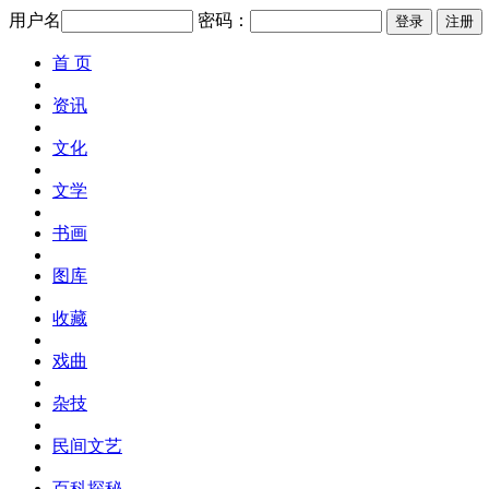
用户名
密码：
首 页
资讯
文化
文学
书画
图库
收藏
戏曲
杂技
民间文艺
百科探秘