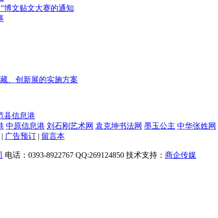
动”博文贴文大赛的通知
事
藏、创新展的实施方案
港
中原信息港
刘石刚艺术网
袁克坤书法网
墨玉公主
中华张姓网
|
广告预订
|
留言本
司
电话：0393-8922767 QQ:269124850 技术支持：
商企传媒