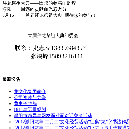
拜龙祭祖大典——因您的参与而辉煌
濮阳——因您的贡献而光彩万分！
8月16 —— 首届拜龙祭祖大典 期待您的参与！
首届拜龙祭祖大典组委会
联系：史志立13839384357
张鸿峰15893216111
最新公告
龙文化集团简介
公司资质与荣誉
董事长致辞
项目与远景规划
濮阳市领导与网友面对面对话交流活动
“2012濮阳龙年‘二月二’文化经贸活动”征集“龙”字书法
“2012濮阳龙年‘二月二’文化经贸活动”巨龙点睛手选拔通